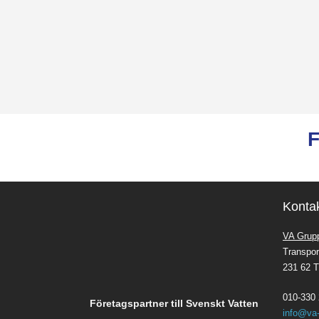
F
Konta
VA Grup
Transpor
231 62 T
010-330 
Företagspartner till Svenskt Vatten
info@va