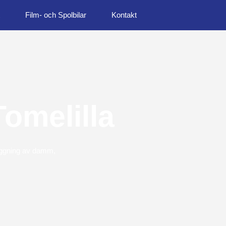
Film- och Spolbilar
Kontakt
Tomelilla
läggning av damm,