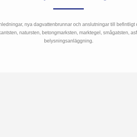
nledningar, nya dagvattenbrunnar och anslutningar till befintli
kantsten, natursten, betongmarksten, marktegel, smågatsten, asf
belysningsanläggning.