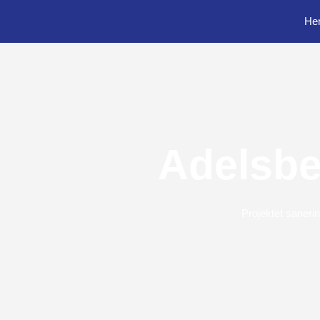
He
Adelsber
Projektet saneri