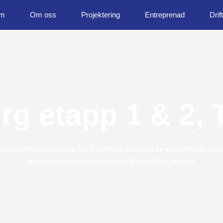
m
Om oss
Projektering
Entreprenad
Drift
g etapp 1 & 2, 
ngsplan Adelsberg etapp 1 & 2 omfattar sanering av va ledningar, an
gatubelysning samt rivning och återställning av gata.