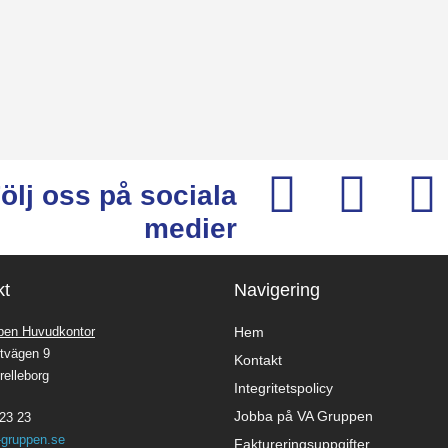
ölj oss på sociala
medier
kt
Navigering
pen Huvudkontor
Hem
tvägen 9
Kontakt
relleborg
Integritetspolicy
Jobba på VA Gruppen
23 23
-gruppen.se
Faktureringsuppgifter