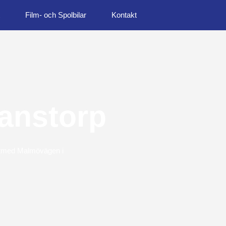
Film- och Spolbilar
Kontakt
fanstorp
 utmed Malmövägen i