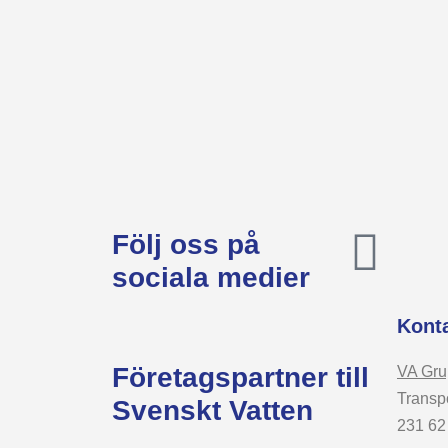
Följ oss på
sociala medier
Kont
Företagspartner till
VA Gru
Transp
Svenskt Vatten
231 62