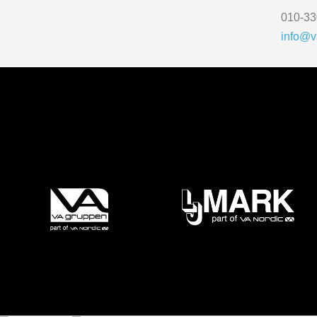
010-33
info@v