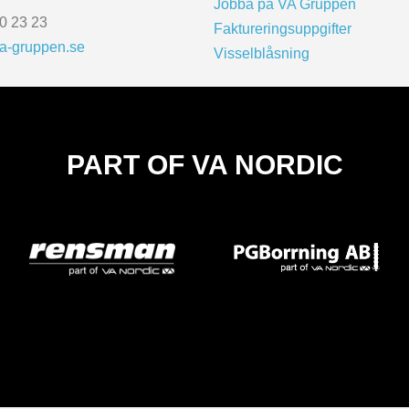
Jobba på VA Gruppen
0 23 23
Faktureringsuppgifter
a-gruppen.se
Visselblåsning
PART OF VA NORDIC