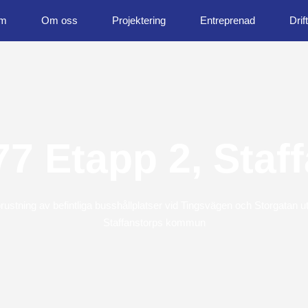
m
Om oss
Projektering
Entreprenad
Drift
7 Etapp 2, Staf
prustning av befintliga busshållplatser vid Tingsvägen och Storgatan
Staffanstorps kommun