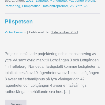
Sparat under:
2022
,
Elarbete
,
Markarbete
,
Pågående projekt
,
Partnering
,
Pumpstation
,
Totalentreprenad
,
VA
,
Yttre VA
Pilspetsen
Victor Persson
|
Publicerat den
1 december, 2021
Projektet omfattade projektering och dimensionering av
yttre VA samt övrig mark till Loftgången 3 och Loftgången
4 i Trelleborg. När det är färdigställt kommer fastigheterna
totalt att bestå av 49 lägenheter varav 1 lokal. Loftgången
3 avser ett flerfamiljshus på fyra våningar och 42
lägenheter och Loftgången 4 avser en tvåvånings
radhuslänga innehållande sex hus. […]
Läs mer