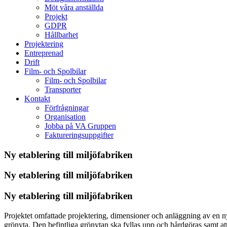
Möt våra anställda
Projekt
GDPR
Hållbarhet
Projektering
Entreprenad
Drift
Film- och Spolbilar
Film- och Spolbilar
Transporter
Kontakt
Förfrågningar
Organisation
Jobba på VA Gruppen
Faktureringsuppgifter
Ny etablering till miljöfabriken
Ny etablering till miljöfabriken
Ny etablering till miljöfabriken
Projektet omfattade projektering, dimensioner och anläggning av en ny e
grönyta. Den befintliga grönytan ska fyllas upp och hårdgöras samt at