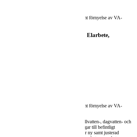
Sylgatan-Kungsgatan, Furulund
Projektet omfattar ombyggnad av gator samt förnyelse av VA-
anläggning.
VA, VA-utbyggnad, Markarbete, Elarbete,
Plantering
Kävlinge kommun
Utförandeentreprenad
2023-2023
Projektbeskrivning
Projektet omfattar ombyggnad av gator samt förnyelse av VA-
anläggning.
Förnyelsen består i omläggning av nya Spillvatten-, dagvatten- och
vattenledningar, nya brunnar och anslutningar till befintligt
ledningssystem. Ombyggnad av gator avser ny samt justerad