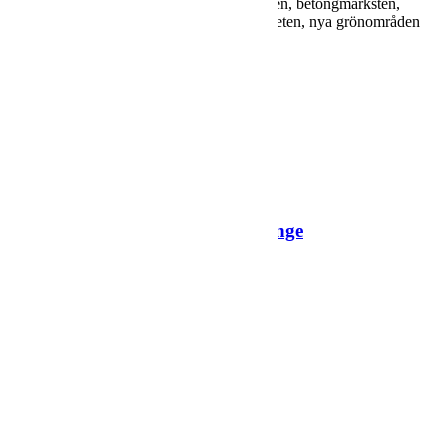
överbyggnad, sättning av kantsten, natursten, betongmarksten,
marktegel, smågatsten, asfaltering, plattarbeten, nya grönområden
och belysningsanläggning.
Andra projekt
Överföringsledning från Hököpinge
Fiedler och Lundgren, Malmö
Akka 5, Skurup