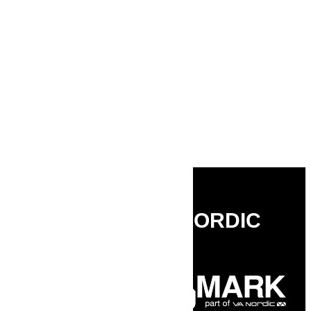
Kontakt
Integritetspolicy
Jobba på VA Gruppen
Faktureringsuppgifter
Visselblåsning
Följ oss
Facebook
Instagram
Linkedin
Youtube
PART OF VA NORDIC