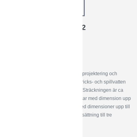
2021-2022
Projektbeskrivning
Projektet omfattade dimensionering, projektering och
nyanläggning av tryckledningar för dricks- och spillvatten
längs Lars Ols väg i Höörs kommun. Sträckningen är ca
300m och består dricksvattenledningar med dimension upp
till 63mm och spillvattenledningar med dimensioner upp till
40mm. I projektet görs även servisavsättning till tre
fastigheter.