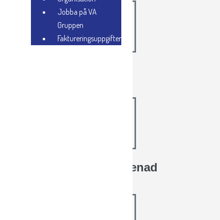
Jobba på VA
Gruppen
Faktureringsuppgifter
-
Totalentreprenad