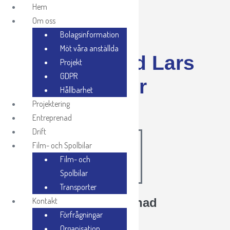
Hem
Om oss
Bolagsinformation
Möt våra anställda
VA-utbyggnad Lars
Projekt
GDPR
Ols väg i Höör
Hållbarhet
Projektering
Entreprenad
Drift
Film- och Spolbilar
Film- och
Spolbilar
Transporter
Kontakt
VA-utbyggnad
Förfrågningar
Organisation