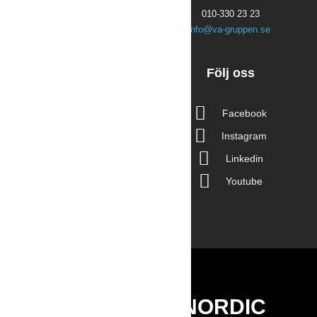
Företagspartner till
010-330 23 23
Svenskt Vatten
info@va-gruppen.se
Navigering
Följ oss
Hem
Facebook
Kontakt
Instagram
Integritetspolicy
Linkedin
Jobba på VA Gruppen
Faktureringsuppgifter
Youtube
Visselblåsning
PART OF VA NORDIC