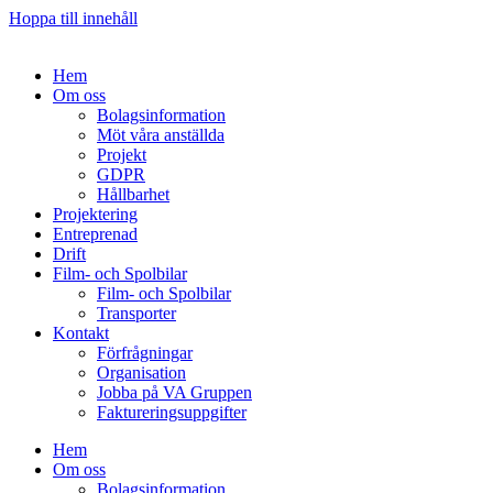
Hoppa till innehåll
Hem
Om oss
Bolagsinformation
Möt våra anställda
Projekt
GDPR
Hållbarhet
Projektering
Entreprenad
Drift
Film- och Spolbilar
Film- och Spolbilar
Transporter
Kontakt
Förfrågningar
Organisation
Jobba på VA Gruppen
Faktureringsuppgifter
Hem
Om oss
Bolagsinformation