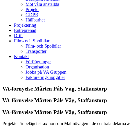
Möt våra anställda
Projekt
GDPR
Hållbarhet
Projektering
Entreprenad
Drift
Film- och Spolbilar
Film- och Spolbilar
Transporter
Kontakt
Förfrågningar
Organisation
Jobba på VA Gruppen
Faktureringsuppgifter
VA-förnyelse Mårten Påls Väg, Staffanstorp
VA-förnyelse Mårten Påls Väg, Staffanstorp
VA-förnyelse Mårten Påls Väg, Staffanstorp
Projektet är beläget strax norr om Malmövägen i de centrala delarna 