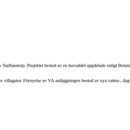
av Staffanstorp. Projektet bestod av en huvuddel uppdelade enligt Betan
illagator. Förnyelse av VA-anläggningen bestod av nya vatten-, dagvat