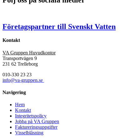
Följ oss på sociala medier
Företagspartner till Svenskt Vatten
Kontakt
VA Gruppen Huvudkontor
Transportvägen 9
231 62 Trelleborg
010-330 23 23
info@va-gruppen.se
Navigering
Hem
Kontakt
Integritetspolicy
Jobba på VA Gruppen
Faktureringsuppgifter
Visselblåsning