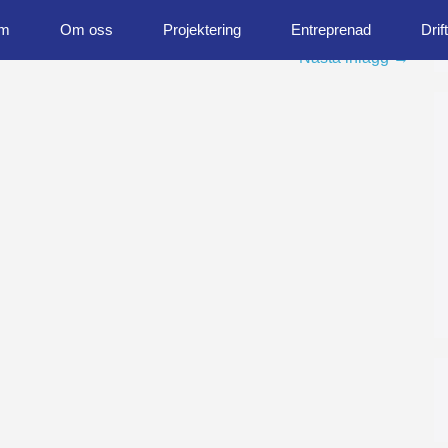
m
Om oss
Projektering
Entreprenad
Drift
Nästa inlägg →