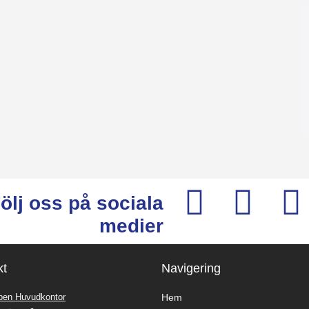
ölj oss på sociala
medier
kt
Navigering
pen Huvudkontor
Hem