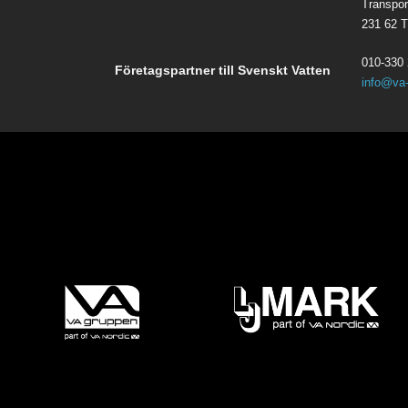
Transpor
231 62 T
010-330 
Företagspartner till Svenskt Vatten
info@va