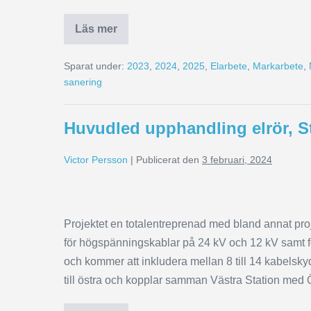
Läs mer
Sparat under:
2023
,
2024
,
2025
,
Elarbete
,
Markarbete
,
sanering
Huvudled upphandling elrör, S
Victor Persson
|
Publicerat den
3 februari, 2024
Projektet en totalentreprenad med bland annat pro
för högspänningskablar på 24 kV och 12 kV samt för
och kommer att inkludera mellan 8 till 14 kabelskyd
till östra och kopplar samman Västra Station med 