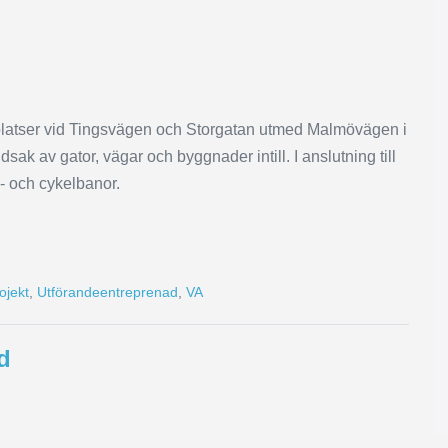
llplatser vid Tingsvägen och Storgatan utmed Malmövägen i
k av gator, vägar och byggnader intill. I anslutning till
- och cykelbanor.
ojekt
,
Utförandeentreprenad
,
VA
d