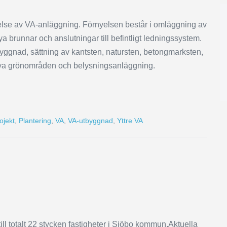
else av VA-anläggning. Förnyelsen består i omläggning av
ya brunnar och anslutningar till befintligt ledningssystem.
ggnad, sättning av kantsten, natursten, betongmarksten,
, nya grönområden och belysningsanläggning.
ojekt
,
Plantering
,
VA
,
VA-utbyggnad
,
Yttre VA
ill totalt 22 stycken fastigheter i Sjöbo kommun.Aktuella