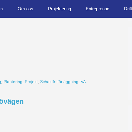
m
Om oss
Projektering
Entreprenad
Drift
g
,
Plantering
,
Projekt
,
Schaktfri förläggning
,
VA
jövägen