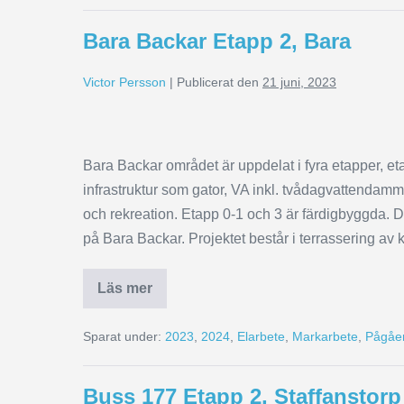
Bara Backar Etapp 2, Bara
Victor Persson
|
Publicerat den
21 juni, 2023
Bara Backar området är uppdelat i fyra etapper, et
infrastruktur som gator, VA inkl. tvådagvattendam
och rekreation. Etapp 0-1 och 3 är färdigbyggda. D
på Bara Backar. Projektet består i terrassering av 
Läs mer
Sparat under:
2023
,
2024
,
Elarbete
,
Markarbete
,
Pågåen
Buss 177 Etapp 2, Staffanstorp