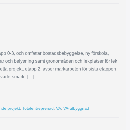
app 0-3, och omfattar bostadsbebyggelse, ny förskola,
mar och belysning samt grönområden och lekplatser för lek
etta projekt, etapp 2, avser markarbeten för sista etappen
kvartersmark, […]
de projekt
,
Totalentreprenad
,
VA
,
VA-utbyggnad