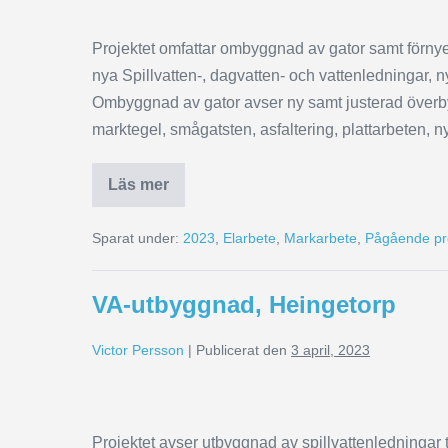
Projektet omfattar ombyggnad av gator samt förny
nya Spillvatten-, dagvatten- och vattenledningar, n
Ombyggnad av gator avser ny samt justerad överby
marktegel, smågatsten, asfaltering, plattarbeten
Läs mer
Sparat under:
2023
,
Elarbete
,
Markarbete
,
Pågående pr
VA-utbyggnad, Heingetorp
Victor Persson
|
Publicerat den
3 april, 2023
Projektet avser utbyggnad av spillvattenledningar t