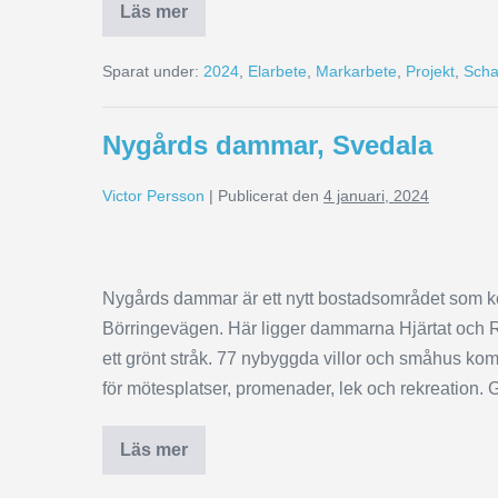
Läs mer
Sparat under:
2024
,
Elarbete
,
Markarbete
,
Projekt
,
Schak
Nygårds dammar, Svedala
Victor Persson
|
Publicerat den
4 januari, 2024
Nygårds dammar är ett nytt bostadsområdet som ko
Börringevägen. Här ligger dammarna Hjärtat och R
ett grönt stråk. 77 nybyggda villor och småhus k
för mötesplatser, promenader, lek och rekreation.
Läs mer