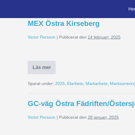
Kategori:
Elarbete
He
MEX Östra Kirseberg
Victor Persson
|
Publicerat den
14 februari, 2025
Läs mer
Sparat under:
2025
,
Elarbete
,
Markarbete
,
Marksanerin
GC-väg Östra Fädriften/Östers
Victor Persson
|
Publicerat den
28 januari, 2025