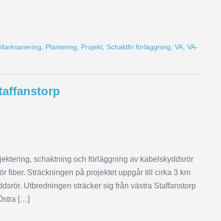
Marksanering
,
Plantering
,
Projekt
,
Schaktfri förläggning
,
VA
,
VA-
taffanstorp
jektering, schaktning och förläggning av kabelskyddsrör
 fiber. Sträckningen på projektet uppgår till cirka 3 km
dsrör. Utbredningen sträcker sig från västra Staffanstorp
Östra […]