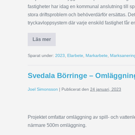
fastigheter har idag en kommunal anslutning till s
stora driftsproblem och behöverdärför ersättas. D
tryckavloppsystem där varje enskild fastighet får 
Läs mer
Sparat under:
2023
,
Elarbete
,
Markarbete
,
Marksanerin
Svedala Börringe – Omläggnin
Joel Simonsson
|
Publicerat den
24 januari, 2023
Projektet omfattar omläggning av spill- och vatte
närmare 500m omläggning.