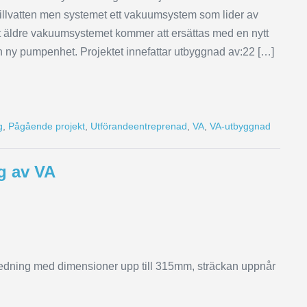
pillvatten men systemet ett vakuumsystem som lider av
et äldre vakuumsystemet kommer att ersättas med en nytt
en ny pumpenhet. Projektet innefattar utbyggnad av:22 […]
g
,
Pågående projekt
,
Utförandeentreprenad
,
VA
,
VA-utbyggnad
g av VA
nledning med dimensioner upp till 315mm, sträckan uppnår